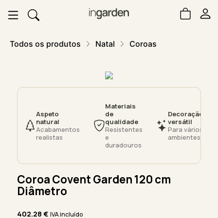
Todos os produtos
Natal
Coroas
Materiais
Aspeto
de
Decoração
natural
qualidade
versátil
Acabamentos
Resistentes
Para vários
realistas
e
ambientes
duradouros
Coroa Covent Garden 120 cm
Diâmetro
402.28
€
IVA incluído