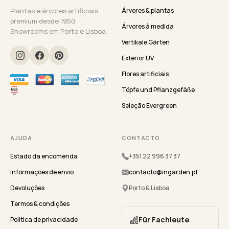
Plantas e árvores artificiais
Árvores & plantas
premium desde 1950.
Árvores à medida
Showrooms em Porto e Lisboa.
Vertikale Gärten
Exterior UV
Flores artificiais
Töpfe und Pflanzgefäße
Seleção Evergreen
AJUDA
CONTACTO
Estado da encomenda
+351 22 996 37 37
Informações de envio
contacto@ingarden.pt
Devoluções
Porto & Lisboa
Termos & condições
Für Fachleute
Política de privacidade