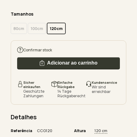
Tamanhos
80cm
100cm
120cm
Confirmar stock
Adicionar ao carrinho
Sicher
Einfache
Kundenservice
einkaufen
Rückgabe
Wir sind
Geschützte
14 Tage
erreichbar
Zahlungen
Rückgaberecht
Detalhes
Referência
CCG120
Altura
120 cm