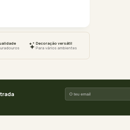
ualidade
Decoração versátil
duradouros
Para vários ambientes
ntrada