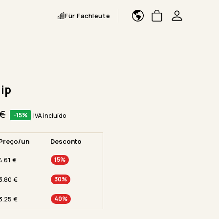
Für Fachleute
lip
€
-15%
IVA incluído
Preço/un
Desconto
4.61
€
15%
3.80
€
30%
3.25
€
40%