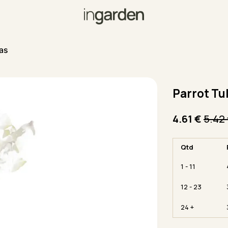
pas
Parrot Tu
4.61
€
5.42
Qtd
1 - 11
12 - 23
24 +