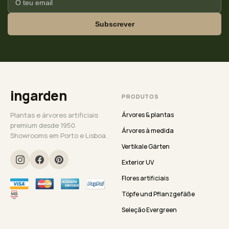
Subscrever
ingarden
PRODUTOS
Plantas e árvores artificiais
Árvores & plantas
premium desde 1950.
Árvores à medida
Showrooms em Porto e Lisboa.
Vertikale Gärten
Exterior UV
Flores artificiais
Töpfe und Pflanzgefäße
Seleção Evergreen