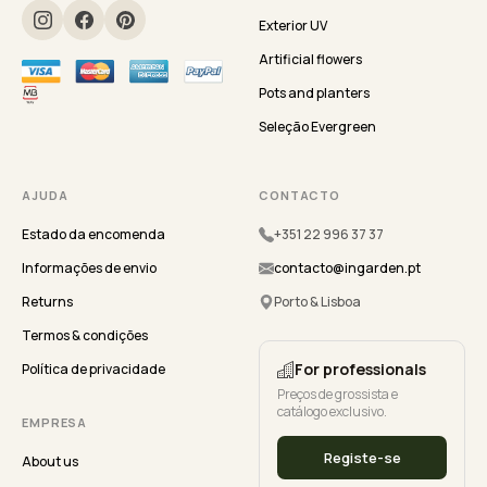
Exterior UV
Artificial flowers
Pots and planters
Seleção Evergreen
AJUDA
CONTACTO
Estado da encomenda
+351 22 996 37 37
Informações de envio
contacto@ingarden.pt
Returns
Porto & Lisboa
Termos & condições
For professionals
Política de privacidade
Preços de grossista e
catálogo exclusivo.
EMPRESA
Registe-se
About us