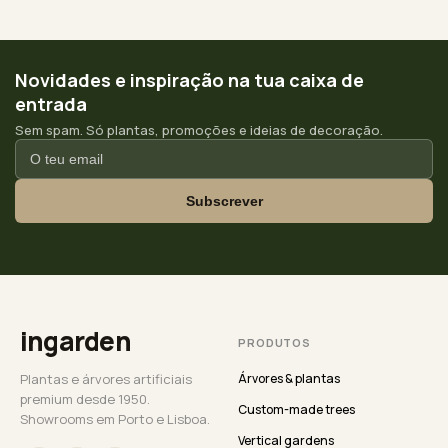
Novidades e inspiração na tua caixa de
entrada
Sem spam. Só plantas, promoções e ideias de decoração.
Subscrever
ingarden
PRODUTOS
Plantas e árvores artificiais
Árvores & plantas
premium desde 1950.
Custom-made trees
Showrooms em Porto e Lisboa.
Vertical gardens