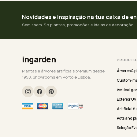
Novidades e inspiração na tua caixa de e
Sem spam. Só plantas, promoções e ideias de decoração.
ingarden
PRODUTO
Plantas e árvores artificiais premium desde
Árvores & p
1950. Showrooms em Porto e Lisboa.
Custom-ma
Vertical ga
Exterior UV
Artificial f
Pots and pl
Seleção Ev