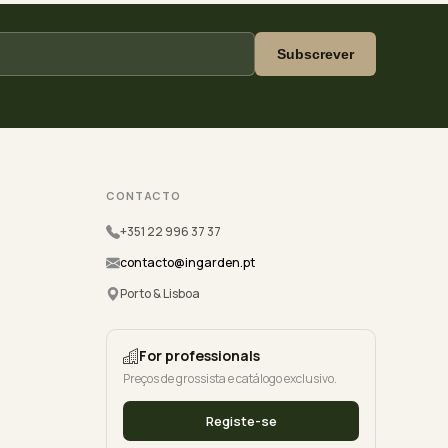
Subscrever
CONTACTO
+351 22 996 37 37
contacto@ingarden.pt
Porto & Lisboa
For professionals
Preços de grossista e catálogo exclusivo.
Registe-se