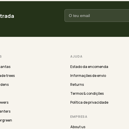
ntrada
S
AJUDA
lantas
Estado da encomenda
de trees
Informações de envio
rdens
Returns
Termos & condições
lowers
Política de privacidade
anters
EMPRESA
ergreen
About us