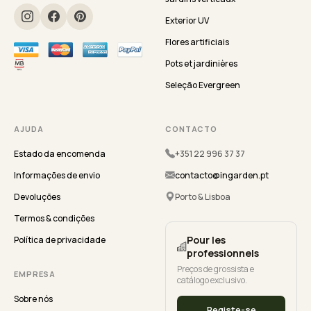
Exterior UV
Flores artificiais
Pots et jardinières
Seleção Evergreen
AJUDA
CONTACTO
Estado da encomenda
+351 22 996 37 37
Informações de envio
contacto@ingarden.pt
Devoluções
Porto & Lisboa
Termos & condições
Pour les
Política de privacidade
professionnels
Preços de grossista e
EMPRESA
catálogo exclusivo.
Sobre nós
Registe-se