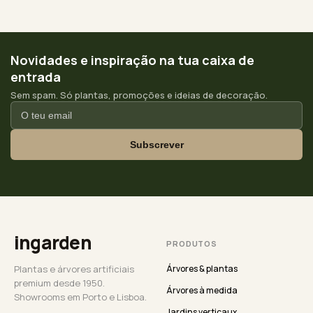
Novidades e inspiração na tua caixa de
entrada
Sem spam. Só plantas, promoções e ideias de decoração.
Subscrever
ingarden
PRODUTOS
Plantas e árvores artificiais
Árvores & plantas
premium desde 1950.
Árvores à medida
Showrooms em Porto e Lisboa.
Jardins verticaux