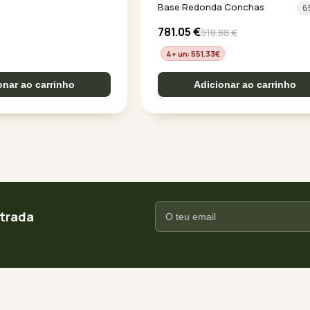
Base Redonda Conchas
6
781.05
€
918.88
€
4+ un: 551.33
€
onar ao carrinho
Adicionar ao carrinho
ntrada