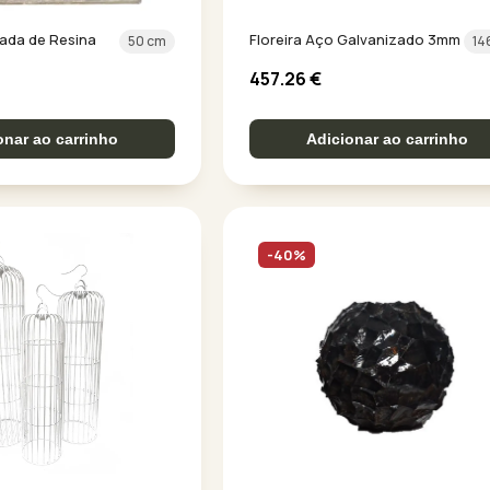
rada de Resina
Floreira Aço Galvanizado 3mm
50 cm
14
457.26
€
onar ao carrinho
Adicionar ao carrinho
-40%