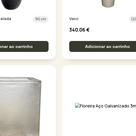
telada
Vaso
90 cm
12
340.06
€
onar ao carrinho
Adicionar ao carrinho