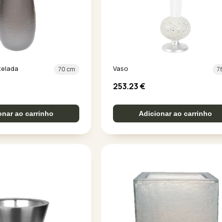
telada
Vaso
70 cm
7
253.23
€
onar ao carrinho
Adicionar ao carrinho