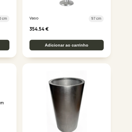
Vaso
0 cm
97 cm
354.54
€
Adicionar ao carrinho