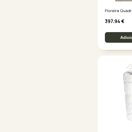
Floreira Quad
397.94
€
Adici