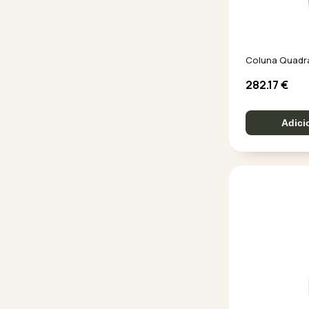
Coluna Quadr
282.17
€
Adici