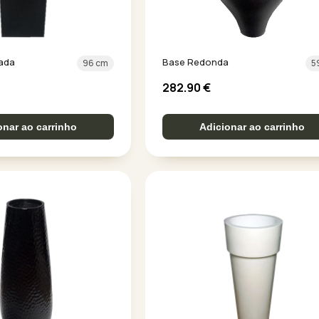
ada
Base Redonda
96 cm
5
282.90
€
onar ao carrinho
Adicionar ao carrinho