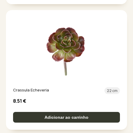
Crassula Echeveria
22 cm
8.51
€
Adicionar ao carrinho