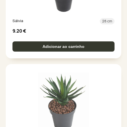
Sálvia
28 cm
9.20
€
Adicionar ao carrinho