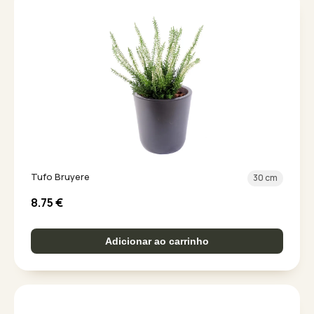
Tufo Bruyere
30 cm
8.75
€
Adicionar ao carrinho