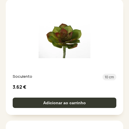
Soculento
10 cm
3.62
€
Adicionar ao carrinho