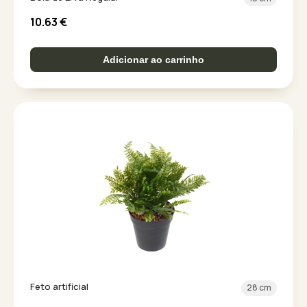
10.63
€
Adicionar ao carrinho
Feto artificial
28 cm