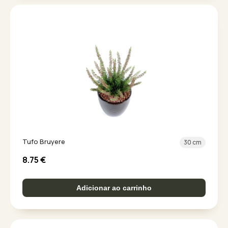
Tufo Bruyere
30 cm
8.75
€
Adicionar ao carrinho