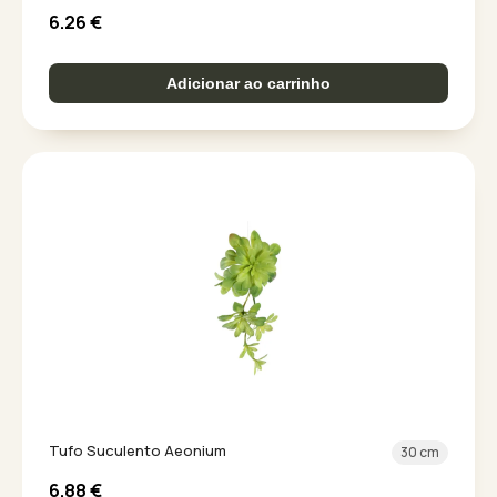
6.26
€
Adicionar ao carrinho
Tufo Suculento Aeonium
30 cm
6.88
€