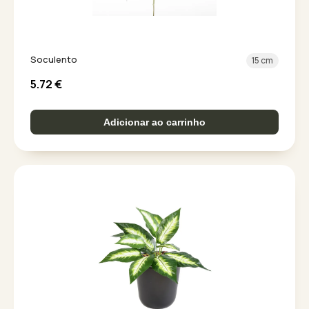
Soculento
15 cm
5.72
€
Adicionar ao carrinho