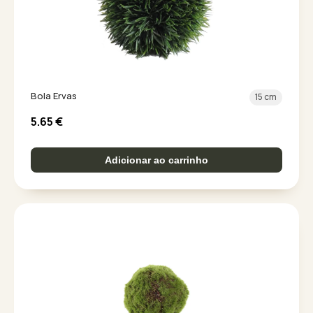
Bola Ervas
15 cm
5.65
€
Adicionar ao carrinho