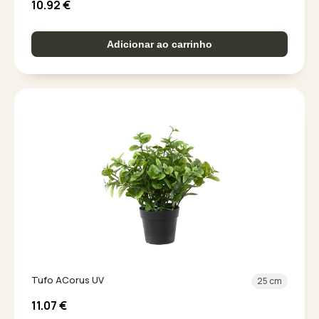
10.92
€
Adicionar ao carrinho
Tufo ACorus UV
25 cm
11.07
€