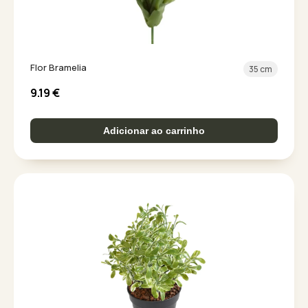
Flor Bramelia
35 cm
9.19
€
Adicionar ao carrinho