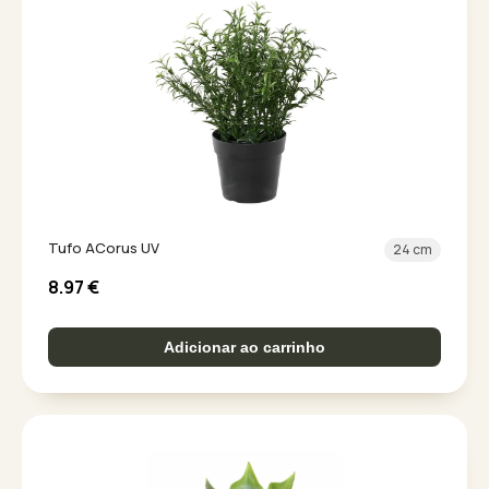
Tufo ACorus UV
24 cm
8.97
€
Adicionar ao carrinho