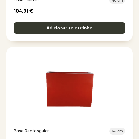
40 cm
104.91
€
Adicionar ao carrinho
Base Rectangular
44 cm