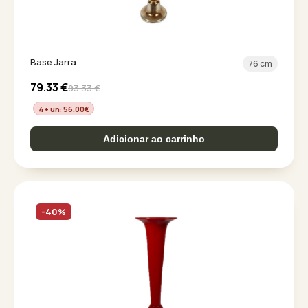
Base Jarra
76 cm
79.33
€
93.33
€
4+ un: 56.00
€
Adicionar ao carrinho
-40%