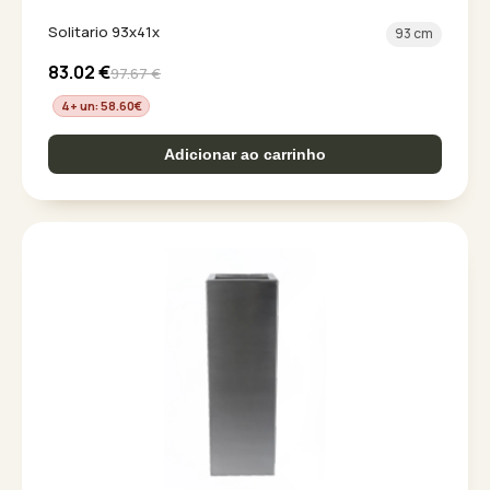
Solitario 93x41x
93 cm
83.02
€
97.67
€
4+ un: 58.60
€
Adicionar ao carrinho