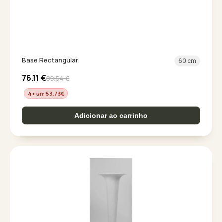
Base Rectangular
60 cm
76.11
€
89.54
€
4+ un: 53.73
€
Adicionar ao carrinho