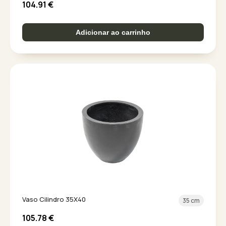
104.91
€
Adicionar ao carrinho
Vaso Cilindro 35X40
35 cm
105.78
€