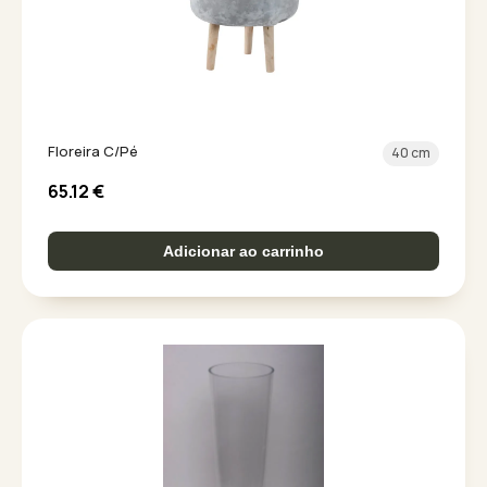
Floreira C/Pé
40 cm
65.12
€
Adicionar ao carrinho