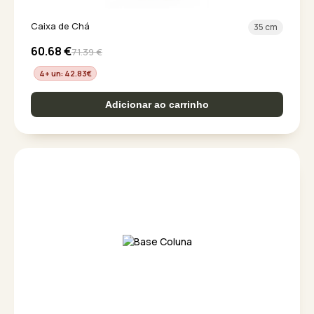
Caixa de Chá
35 cm
60.68
€
71.39
€
4+ un: 42.83
€
Adicionar ao carrinho