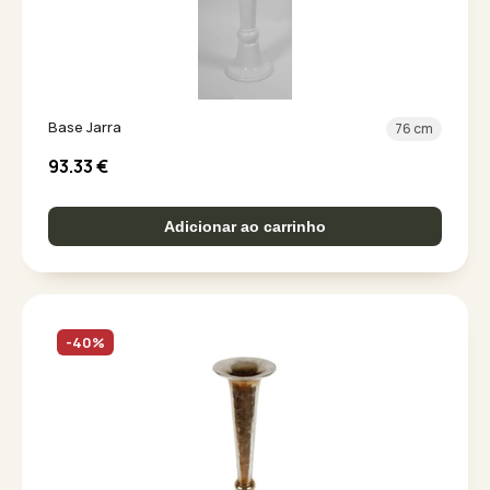
Base Jarra
76 cm
93.33
€
Adicionar ao carrinho
-40%