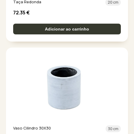
Taça Redonda
20 cm
72.35
€
Adicionar ao carrinho
Vaso Cilindro 30X30
30 cm