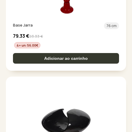
Base Jarra
76 cm
79.33
€
93.33
€
4+ un: 56.00
€
Adicionar ao carrinho