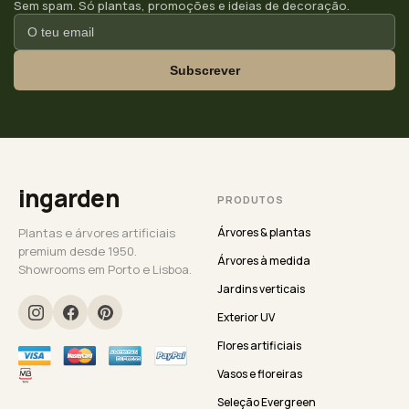
Sem spam. Só plantas, promoções e ideias de decoração.
Subscrever
ingarden
PRODUTOS
Plantas e árvores artificiais
Árvores & plantas
premium desde 1950.
Árvores à medida
Showrooms em Porto e Lisboa.
Jardins verticais
Exterior UV
Flores artificiais
Vasos e floreiras
Seleção Evergreen