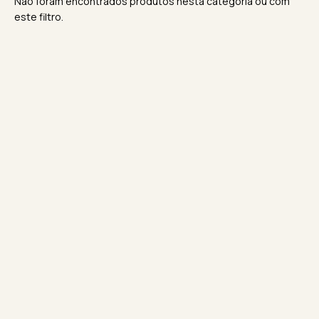
Não foram encontrados produtos nesta categoria ou com
este filtro.