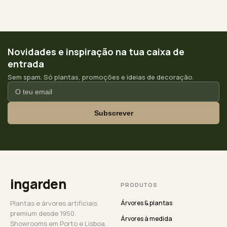
Novidades e inspiração na tua caixa de
entrada
Sem spam. Só plantas, promoções e ideias de decoração.
Subscrever
ingarden
PRODUTOS
Plantas e árvores artificiais
Árvores & plantas
premium desde 1950.
Árvores à medida
Showrooms em Porto e Lisboa.