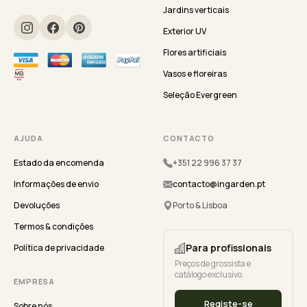
Jardins verticais
Exterior UV
Flores artificiais
Vasos e floreiras
Seleção Evergreen
AJUDA
CONTACTO
Estado da encomenda
+351 22 996 37 37
Informações de envio
contacto@ingarden.pt
Devoluções
Porto & Lisboa
Termos & condições
Para profissionais
Política de privacidade
Preços de grossista e
catálogo exclusivo.
EMPRESA
Registe-se
Sobre nós