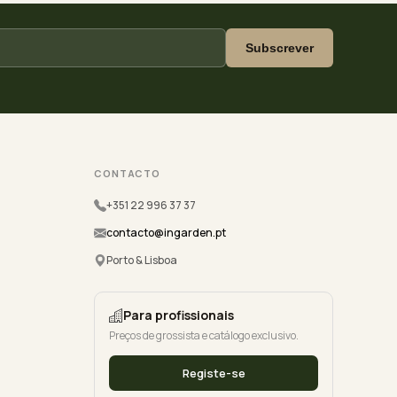
Subscrever
CONTACTO
+351 22 996 37 37
contacto@ingarden.pt
Porto & Lisboa
Para profissionais
Preços de grossista e catálogo exclusivo.
Registe-se