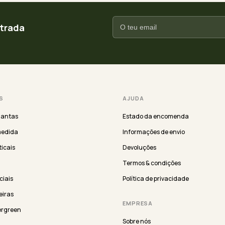
ntrada
S
AJUDA
lantas
Estado da encomenda
medida
Informações de envio
ticais
Devoluções
Termos & condições
iciais
Política de privacidade
eiras
EMPRESA
ergreen
Sobre nós