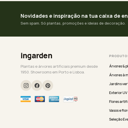
Novidades e inspiração na tua caixa de e
Sem spam. Só plantas, promoções e ideias de decoração.
ingarden
PRODUTO
Plantas e árvores artificiais premium desde
Árvores & p
1950. Showrooms em Porto e Lisboa.
Árvores à 
Jardins ver
Exterior UV
Flores artif
Vasos e flor
Seleção Ev