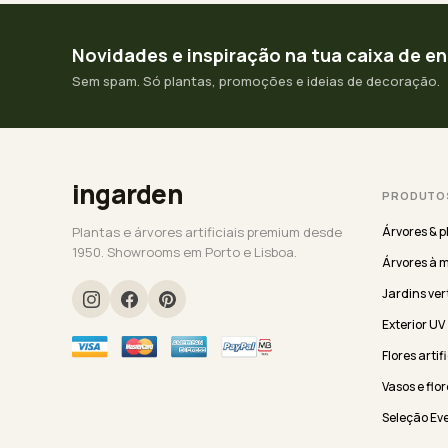
Novidades e inspiração na tua caixa de e
Sem spam. Só plantas, promoções e ideias de decoração.
ingarden
PRODUTO
Plantas e árvores artificiais premium desde
Árvores & p
1950. Showrooms em Porto e Lisboa.
Árvores à 
Jardins ver
Exterior UV
Flores artif
Vasos e flor
Seleção Ev