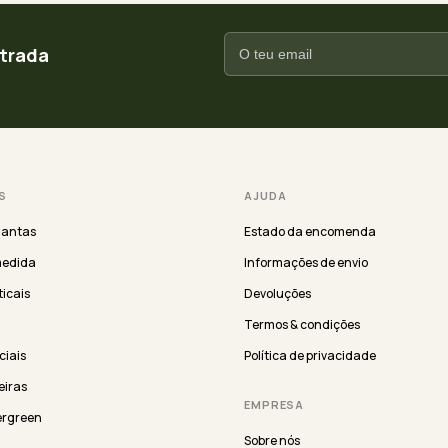
ntrada
S
AJUDA
lantas
Estado da encomenda
medida
Informações de envio
ticais
Devoluções
Termos & condições
iciais
Política de privacidade
eiras
EMPRESA
ergreen
Sobre nós