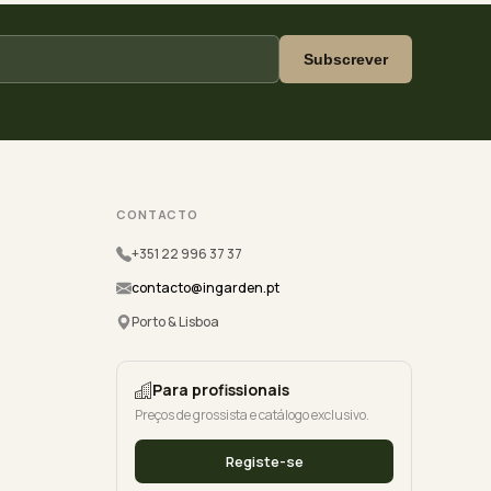
Subscrever
CONTACTO
+351 22 996 37 37
contacto@ingarden.pt
Porto & Lisboa
Para profissionais
Preços de grossista e catálogo exclusivo.
Registe-se