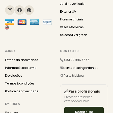
Jardins verticais
Exterior UV
Flores artificiais
Vasos e floreiras
Seleção Evergreen
AJUDA
CONTACTO
Estado da encomenda
+351 22 996 37 37
Informações de envio
contacto@ingarden.pt
Devoluções
Porto & Lisboa
Termos & condições
Para profissionais
Política de privacidade
Preços de grossista e
catálogo exclusivo.
EMPRESA
Registe-se
Sobre nós