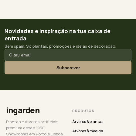
Novidades e inspiração na tua caixa de
entrada
Sem spam. Só plantas, promoções e ideias de decoração.
Subscrever
ingarden
PRODUTOS
Plantas e árvores artificiais
Árvores & plantas
premium desde 1950.
Árvores à medida
Showrooms em Porto e Lisboa.