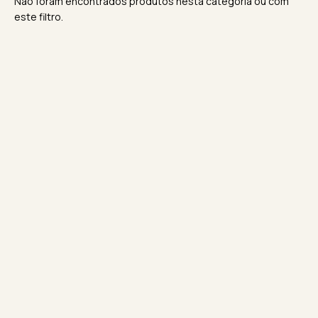
Não foram encontrados produtos nesta categoria ou com
este filtro.