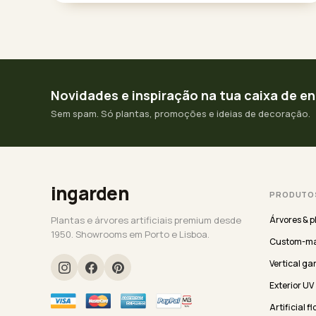
Novidades e inspiração na tua caixa de e
Sem spam. Só plantas, promoções e ideias de decoração.
ingarden
PRODUTO
Plantas e árvores artificiais premium desde
Árvores & p
1950. Showrooms em Porto e Lisboa.
Custom-ma
Vertical ga
Exterior UV
Artificial f