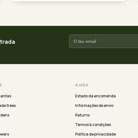
ntrada
S
AJUDA
lantas
Estado da encomenda
de trees
Informações de envio
rdens
Returns
Termos & condições
lowers
Política de privacidade