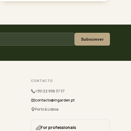
Subscrever
CONTACTO
+351 22 996 37 37
contacto@ingarden.pt
Porto & Lisboa
For professionals