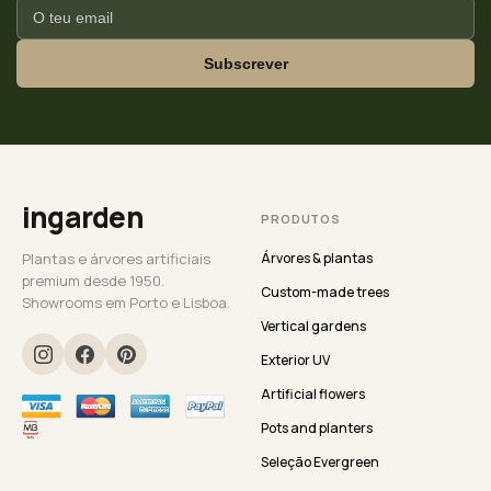
Subscrever
ingarden
PRODUTOS
Plantas e árvores artificiais
Árvores & plantas
premium desde 1950.
Custom-made trees
Showrooms em Porto e Lisboa.
Vertical gardens
Exterior UV
Artificial flowers
Pots and planters
Seleção Evergreen