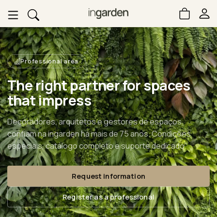
Professional area
The right partner for spaces
that impress
Decoradores, arquitetos e gestores de espaços
confiam na ingarden há mais de 75 anos. Condições
especiais, catálogo completo e suporte dedicado.
Request information
Register as a professional