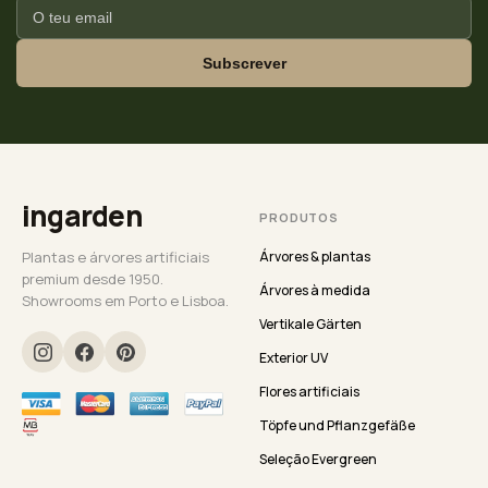
Subscrever
ingarden
PRODUTOS
Plantas e árvores artificiais
Árvores & plantas
premium desde 1950.
Árvores à medida
Showrooms em Porto e Lisboa.
Vertikale Gärten
Exterior UV
Flores artificiais
Töpfe und Pflanzgefäße
Seleção Evergreen