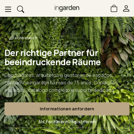
Fachbereich
Der richtige Partner für
beeindruckende Räume
Decoradores, arquitetos e gestores de espaços
confiam na ingarden há mais de 75 anos. Condições
especiais, catálogo completo e suporte dedicado.
Informationen anfordern
Als Fachmann registrieren