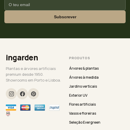
Subscrever
ingarden
PRODUTOS
Plantas e árvores artificiais
Árvores & plantas
premium desde 1950.
Árvores à medida
Showrooms em Porto e Lisboa.
Jardins verticais
Exterior UV
Flores artificiais
Vasos e floreiras
Seleção Evergreen