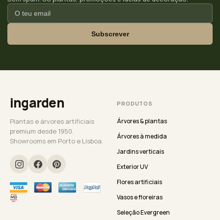
Subscrever
ingarden
PRODUTOS
Plantas e árvores artificiais
Árvores & plantas
premium desde 1950.
Árvores à medida
Showrooms em Porto e Lisboa.
Jardins verticais
Exterior UV
Flores artificiais
Vasos e floreiras
Seleção Evergreen