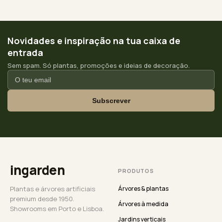
Novidades e inspiração na tua caixa de
entrada
Sem spam. Só plantas, promoções e ideias de decoração.
Subscrever
ingarden
PRODUTOS
Plantas e árvores artificiais
Árvores & plantas
premium desde 1950.
Árvores à medida
Showrooms em Porto e Lisboa.
Jardins verticais