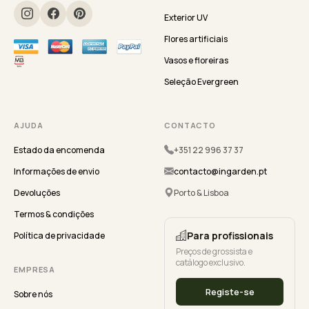
Exterior UV
Flores artificiais
Vasos e floreiras
Seleção Evergreen
AJUDA
CONTACTO
Estado da encomenda
+351 22 996 37 37
Informações de envio
contacto@ingarden.pt
Devoluções
Porto & Lisboa
Termos & condições
Para profissionais
Política de privacidade
Preços de grossista e
catálogo exclusivo.
EMPRESA
Registe-se
Sobre nós