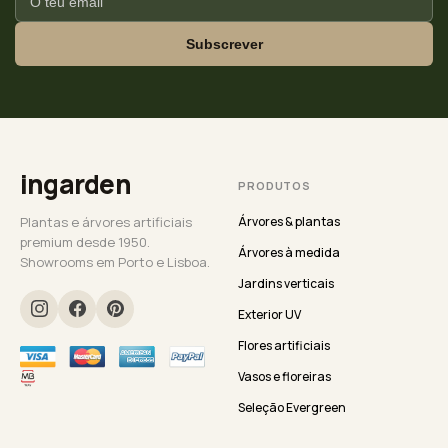
Subscrever
ingarden
PRODUTOS
Plantas e árvores artificiais
Árvores & plantas
premium desde 1950.
Árvores à medida
Showrooms em Porto e Lisboa.
Jardins verticais
Exterior UV
Flores artificiais
Vasos e floreiras
Seleção Evergreen