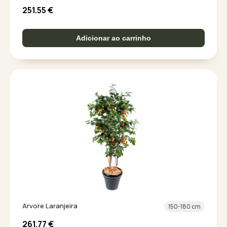
251.55
€
Adicionar ao carrinho
Arvore Laranjeira
150-180 cm
261.77
€