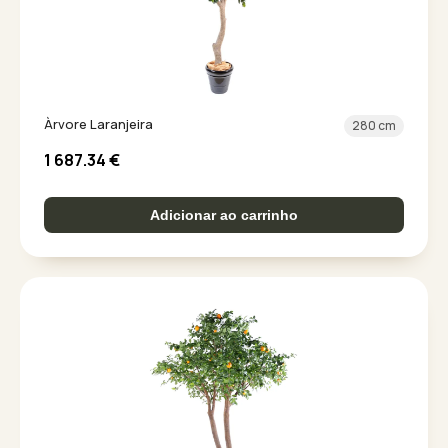
Àrvore Laranjeira
280 cm
1 687.34
€
Adicionar ao carrinho