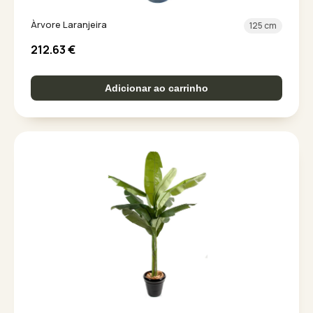
Àrvore Laranjeira
125 cm
212.63
€
Adicionar ao carrinho