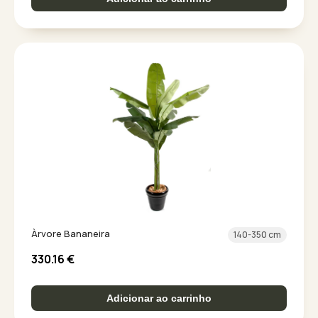
Àrvore Bananeira
140-350 cm
330.16
€
Adicionar ao carrinho