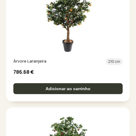
Àrvore Laranjeira
210 cm
786.68
€
Adicionar ao carrinho