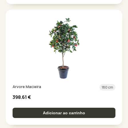
Arvore Macieira
180 cm
398.61
€
Adicionar ao carrinho