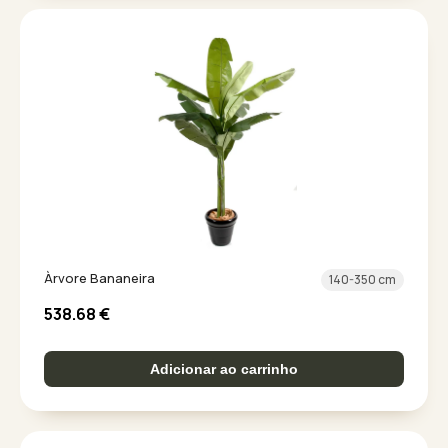
Àrvore Bananeira
140-350 cm
538.68
€
Adicionar ao carrinho