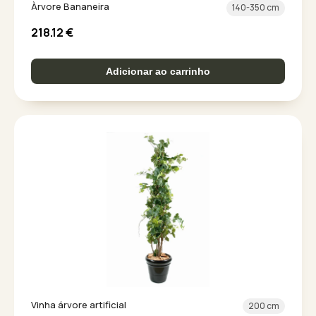
Àrvore Bananeira
140-350 cm
218.12
€
Adicionar ao carrinho
Vinha árvore artificial
200 cm