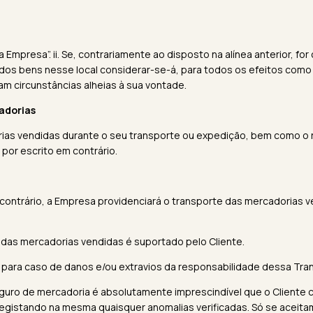
 Empresa”. ii. Se, contrariamente ao disposto na alínea anterior, f
 dos bens nesse local considerar-se-á, para todos os efeitos como e
m circunstâncias alheias à sua vontade.
adorias
rias vendidas durante o seu transporte ou expedição, bem como o
por escrito em contrário.
 contrário, a Empresa providenciará o transporte das mercadorias v
 das mercadorias vendidas é suportado pelo Cliente.
a para caso de danos e/ou extravios da responsabilidade dessa Tra
uro de mercadoria é absolutamente imprescindível que o Cliente c
registando na mesma quaisquer anomalias verificadas. Só se aceit