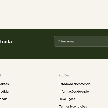
ntrada
S
AJUDA
lantas
Estado da encomenda
medida
Informações de envio
ticais
Devoluções
Termos & condições