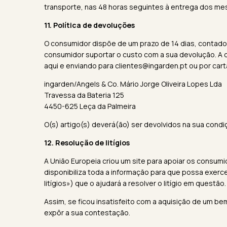
transporte, nas 48 horas seguintes à entrega dos me
11. Política de devoluções
O consumidor dispõe de um prazo de 14 dias, contados
consumidor suportar o custo com a sua devolução. A
aqui
e enviando para
clientes@ingarden.pt
ou por cart
ingarden/Angels & Co. Mário Jorge Oliveira Lopes Lda
Travessa da Bateria 125
4450-625 Leça da Palmeira
O(s) artigo(s) deverá(ão) ser devolvidos na sua condi
12. Resolução de litígios
A União Europeia criou um site para apoiar os consu
disponibiliza toda a informação para que possa exerce
litígios») que o ajudará a resolver o litígio em questão.
Assim, se ficou insatisfeito com a aquisição de um b
expôr a sua contestação.