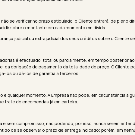
ão se verificar no prazo estipulado, o Cliente entrará, de pleno d
 incidir sobre o montante em cada momento em dívida.
ança judicial ou extrajudicial dos seus créditos sobre o Cliente s
orias é efectuado, total ou parcialmente, em tempo posterior ao
te, da obrigação de pagamento da totalidade do preço. O Cliente po
-los ou dá-los de garantia a terceiros.
o e qualquer momento. A Empresa não pode, em circunstância algu
se trate de encomendas já em carteira.
iva e sem compromisso, não podendo, por isso, nunca serem enten
ido de se observar o prazo de entrega indicado; porém, em nenhu