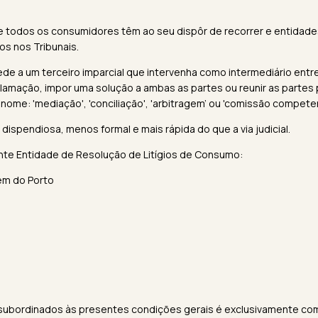
 que todos os consumidores têm ao seu dispôr de recorrer e entidade
os nos Tribunais.
ede a um terceiro imparcial que intervenha como intermediário entre
clamação, impor uma solução a ambas as partes ou reunir as partes
o nome: 'mediação', 'conciliação', 'arbitragem' ou 'comissão compet
 dispendiosa, menos formal e mais rápida do que a via judicial.
inte Entidade de Resolução de Litígios de Consumo:
em do Porto
 subordinados às presentes condições gerais é exclusivamente c