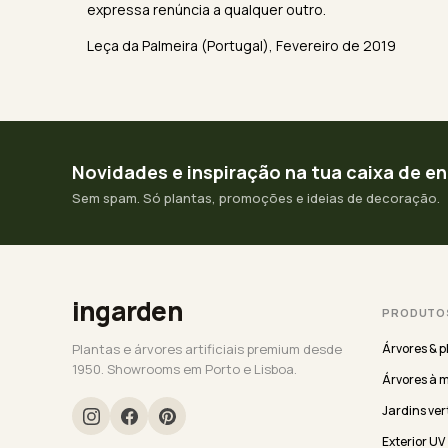
expressa renúncia a qualquer outro.
Leça da Palmeira (Portugal), Fevereiro de 2019
Novidades e inspiração na tua caixa de e
Sem spam. Só plantas, promoções e ideias de decoração.
ingarden
PRODUTO
Plantas e árvores artificiais premium desde
Árvores & p
1950. Showrooms em Porto e Lisboa.
Árvores à 
Jardins ver
Exterior UV