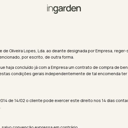
ge de Oliveira Lopes, Lda. ao deante designada por Empresa, rege
encionado, por escrito, de outra forma.
que haja concluído já com a Empresa um contrato de compra de be
 estas condições gerais independentemente de tal encomenda ter s
4/2014 de 14/02 o cliente pode exercer este direito nos 14 dias co
.
 salvo convenção expressa em contrário.