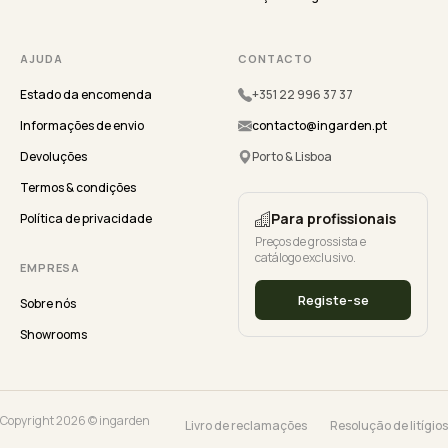
AJUDA
CONTACTO
Estado da encomenda
+351 22 996 37 37
Informações de envio
contacto@ingarden.pt
Devoluções
Porto & Lisboa
Termos & condições
Para profissionais
Política de privacidade
Preços de grossista e
catálogo exclusivo.
EMPRESA
Registe-se
Sobre nós
Showrooms
Copyright 2026 © ingarden
Livro de reclamações
Resolução de litígios