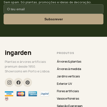
Sem spam. Só plantas, promoções e ideias de decoração.
Subscrever
ingarden
PRODUTOS
Plantas e árvores artificiais
Árvores & plantas
premium desde 1950.
Árvores à medida
Showrooms em Porto e Lisboa.
Jardins verticais
Exterior UV
Flores artificiais
Vasos e floreiras
Seleção Evergreen