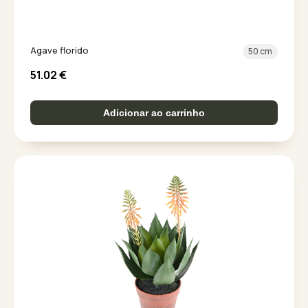
Agave florido
50 cm
51.02
€
Adicionar ao carrinho