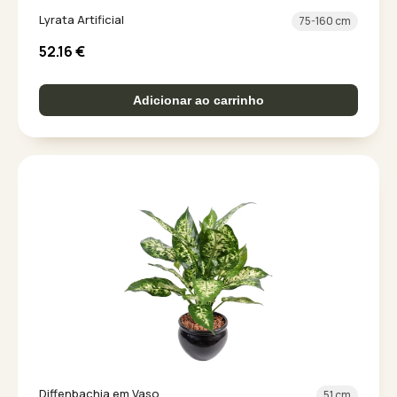
Lyrata Artificial
75-160 cm
52.16
€
Adicionar ao carrinho
Diffenbachia em Vaso
51 cm