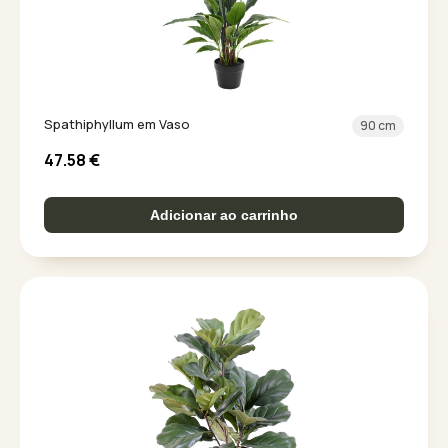
Spathiphyllum em Vaso
90 cm
47.58
€
Adicionar ao carrinho