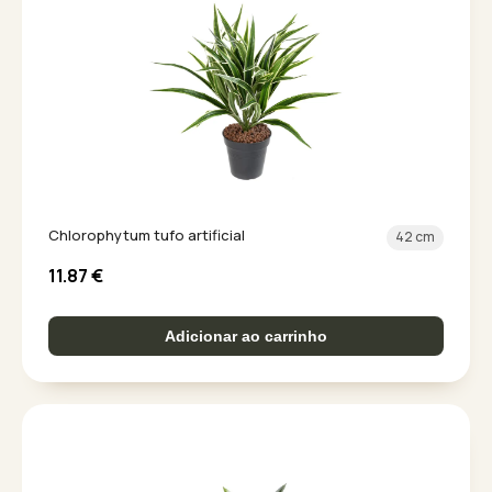
Chlorophytum tufo artificial
42 cm
11.87
€
Adicionar ao carrinho