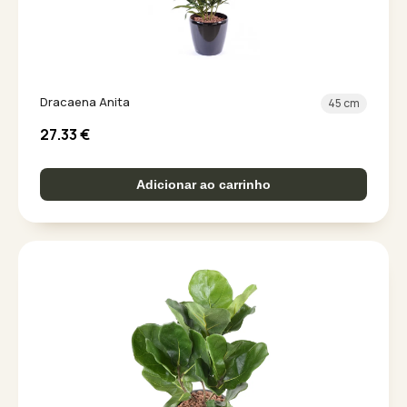
Dracaena Anita
45 cm
27.33
€
Adicionar ao carrinho