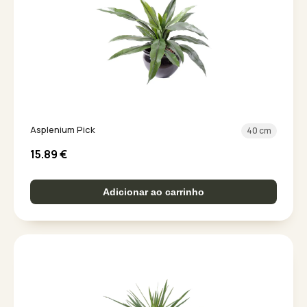
Asplenium Pick
40 cm
15.89
€
Adicionar ao carrinho