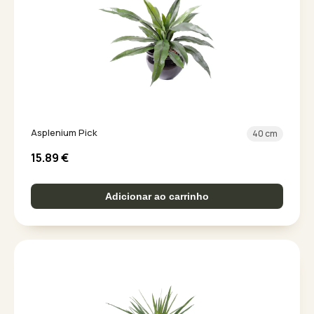
Asplenium Pick
40 cm
15.89
€
Adicionar ao carrinho