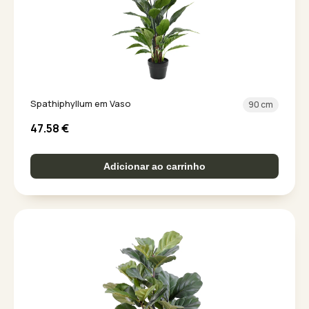
Spathiphyllum em Vaso
90 cm
47.58
€
Adicionar ao carrinho