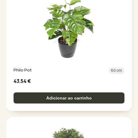
Philo Pot
60 cm
43.54
€
Adicionar ao carrinho