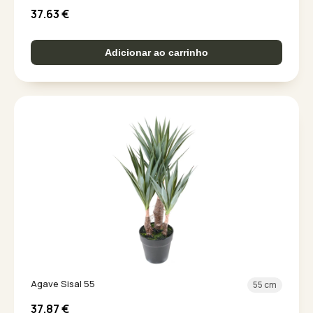
37.63
€
Adicionar ao carrinho
Agave Sisal 55
55 cm
37.87
€