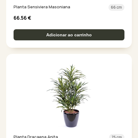
Planta Sensiviera Masoniana
66 cm
66.56
€
Adicionar ao carrinho
Planta Dracaena Anita
75 cm