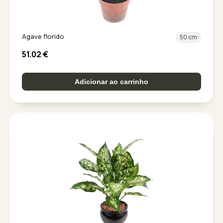
Agave florido
50 cm
51.02
€
Adicionar ao carrinho