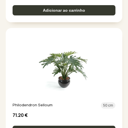
Adicionar ao carrinho
Philodendron Selloum
50 cm
71.20
€