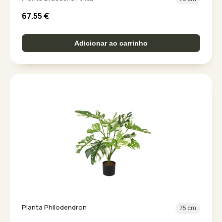
67.55
€
Adicionar ao carrinho
Planta Philodendron
75 cm