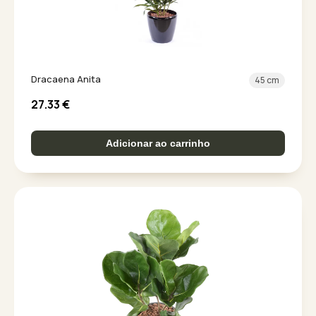
Dracaena Anita
45 cm
27.33
€
Adicionar ao carrinho