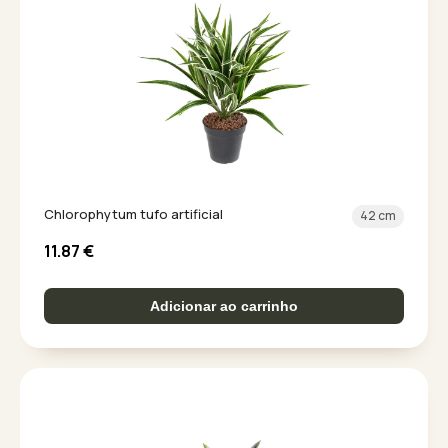
Chlorophytum tufo artificial
42 cm
11.87
€
Adicionar ao carrinho