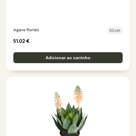
Agave florido
50 cm
51.02
€
Adicionar ao carrinho