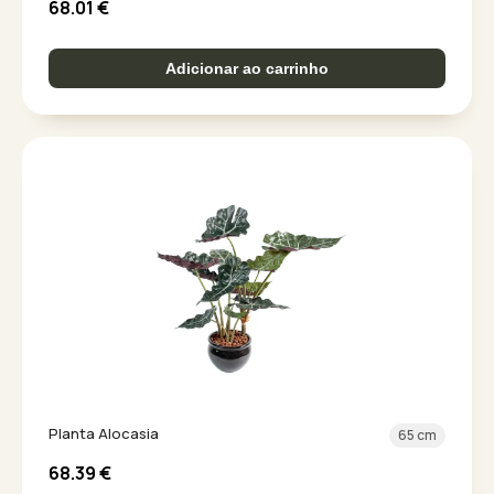
68.01
€
Adicionar ao carrinho
Planta Alocasia
65 cm
68.39
€