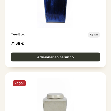
Tee-Box
35 cm
71.39
€
Adicionar ao carrinho
-40%