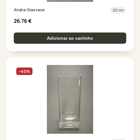
Andra Glasvase
20 cm
26.76
€
Adicionar ao carrinho
-40%