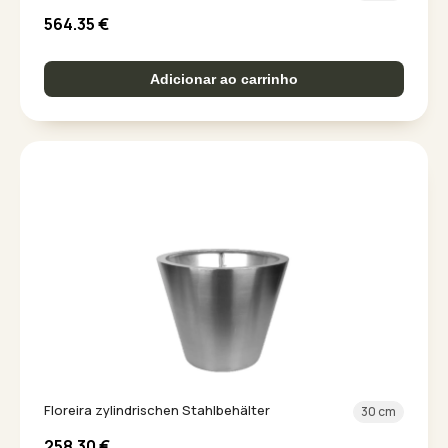
564.35
€
Adicionar ao carrinho
Floreira zylindrischen Stahlbehälter
30 cm
258.30
€