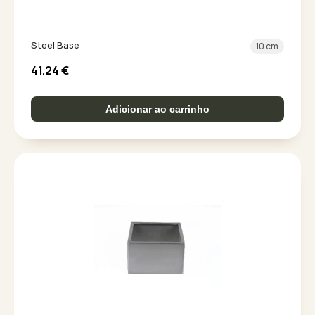
Steel Base
10 cm
41.24
€
Adicionar ao carrinho