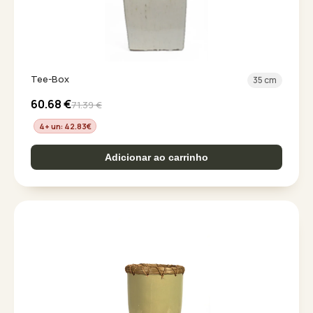
Tee-Box
35 cm
60.68
€
71.39
€
4+ un: 42.83
€
Adicionar ao carrinho