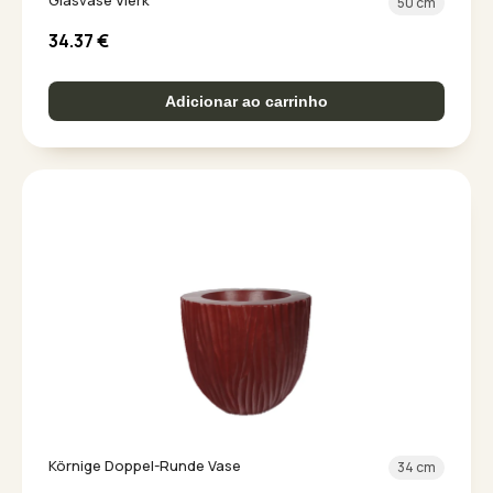
Glasvase Vierk
50 cm
34.37
€
Adicionar ao carrinho
Körnige Doppel-Runde Vase
34 cm