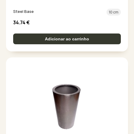
Steel Base
10 cm
34.74
€
Adicionar ao carrinho