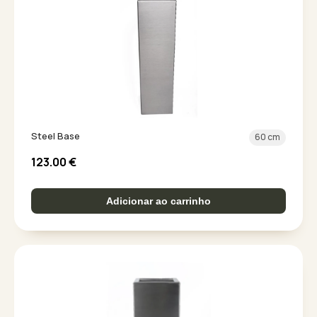
Steel Base
60 cm
123.00
€
Adicionar ao carrinho