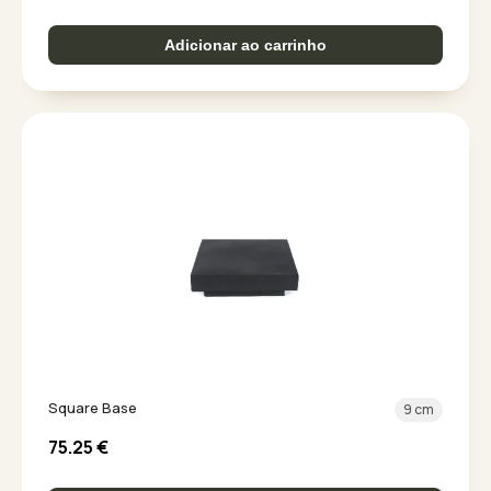
Adicionar ao carrinho
Square Base
9 cm
75.25
€