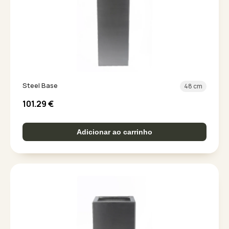
Steel Base
48 cm
101.29
€
Adicionar ao carrinho