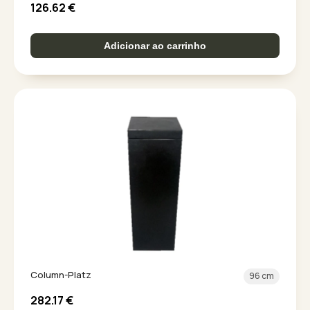
126.62
€
Adicionar ao carrinho
Column-Platz
96 cm
282.17
€