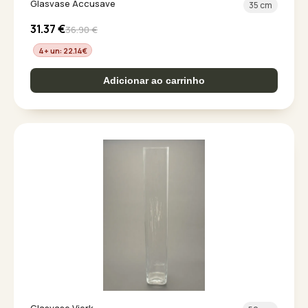
Glasvase Accusave
35 cm
31.37
€
36.90
€
4+ un: 22.14
€
Adicionar ao carrinho