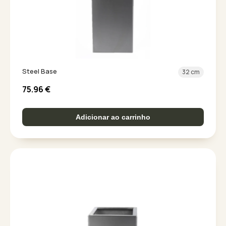
Steel Base
32 cm
75.96
€
Adicionar ao carrinho