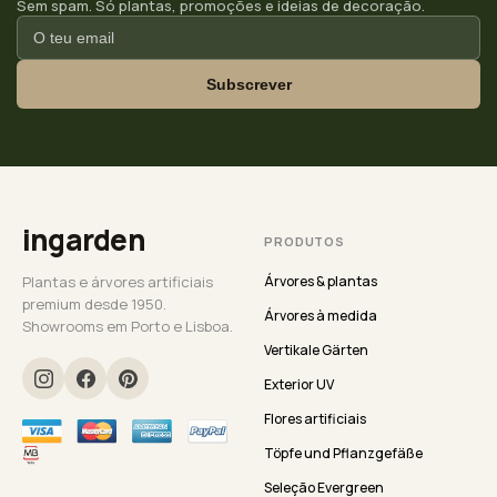
Sem spam. Só plantas, promoções e ideias de decoração.
Subscrever
ingarden
PRODUTOS
Plantas e árvores artificiais
Árvores & plantas
premium desde 1950.
Árvores à medida
Showrooms em Porto e Lisboa.
Vertikale Gärten
Exterior UV
Flores artificiais
Töpfe und Pflanzgefäße
Seleção Evergreen