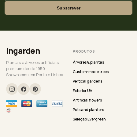
Subscrever
ingarden
PRODUTOS
Plantas e árvores artificiais
Árvores & plantas
premium desde 1950.
Custom-made trees
Showrooms em Porto e Lisboa.
Vertical gardens
Exterior UV
Artificial flowers
Pots and planters
Seleção Evergreen