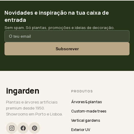
Novidades e inspiração na tua caixa de
entrada
Sem spam. Só plantas, promoções e ideias de decoração.
Subscrever
ingarden
PRODUTOS
Plantas e árvores artificiais
Árvores & plantas
premium desde 1950.
Custom-made trees
Showrooms em Porto e Lisboa.
Vertical gardens
Exterior UV