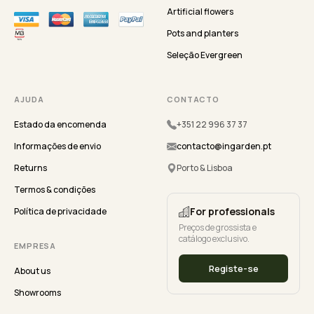
Artificial flowers
Pots and planters
Seleção Evergreen
AJUDA
CONTACTO
Estado da encomenda
+351 22 996 37 37
Informações de envio
contacto@ingarden.pt
Returns
Porto & Lisboa
Termos & condições
For professionals
Política de privacidade
Preços de grossista e
catálogo exclusivo.
EMPRESA
Registe-se
About us
Showrooms