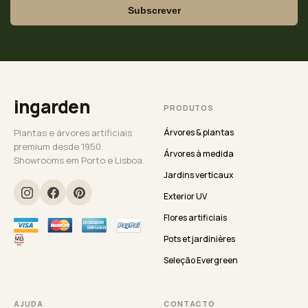
Subscrever
ingarden
PRODUTOS
Plantas e árvores artificiais
Árvores & plantas
premium desde 1950.
Árvores à medida
Showrooms em Porto e Lisboa.
Jardins verticaux
Exterior UV
Flores artificiais
Pots et jardinières
Seleção Evergreen
AJUDA
CONTACTO