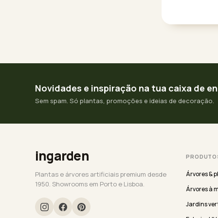
Novidades e inspiração na tua caixa de e
Sem spam. Só plantas, promoções e ideias de decoração.
ingarden
PRODUTO
Plantas e árvores artificiais premium desde
Árvores & p
1950. Showrooms em Porto e Lisboa.
Árvores à 
Jardins ver