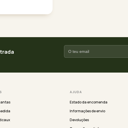
ntrada
S
AJUDA
lantas
Estado da encomenda
medida
Informações de envio
ticaux
Devoluções