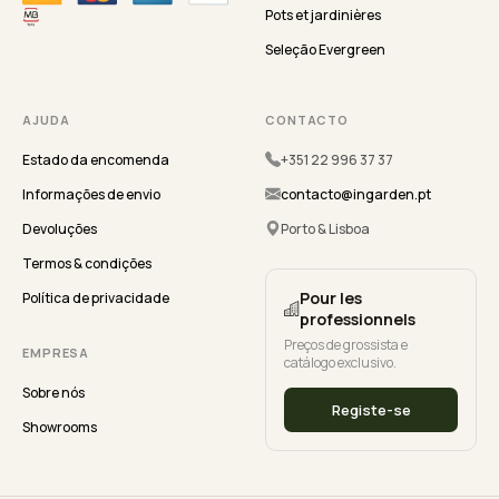
Pots et jardinières
Seleção Evergreen
AJUDA
CONTACTO
Estado da encomenda
+351 22 996 37 37
Informações de envio
contacto@ingarden.pt
Devoluções
Porto & Lisboa
Termos & condições
Pour les
Política de privacidade
professionnels
Preços de grossista e
EMPRESA
catálogo exclusivo.
Sobre nós
Registe-se
Showrooms