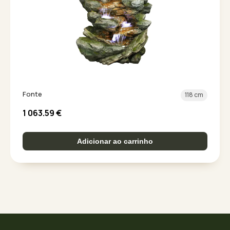
Fonte
118 cm
1 063.59
€
Adicionar ao carrinho