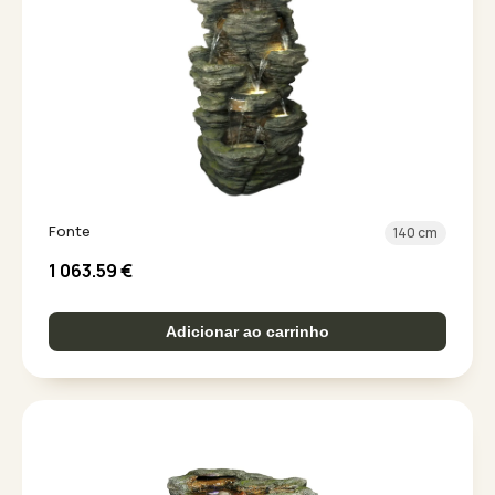
Fonte
140 cm
1 063.59
€
Adicionar ao carrinho