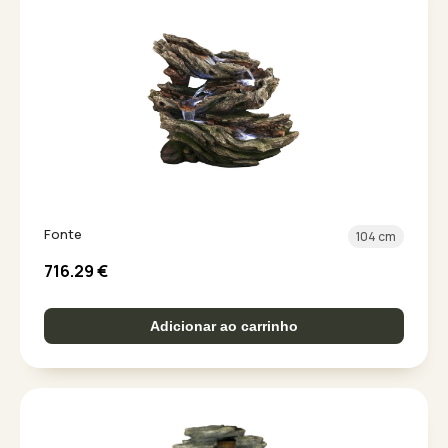
Fonte
104 cm
716.29
€
Adicionar ao carrinho