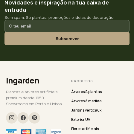
Novidades e inspiração na tua caixa de
entrada
Sem spam. Só plantas, promoções e ideias de decoração.
Subscrever
ingarden
PRODUTOS
Plantas e árvores artificiais
Árvores & plantas
premium desde 1950.
Árvores à medida
Showrooms em Porto e Lisboa.
Jardins verticaux
Exterior UV
Flores artificiais