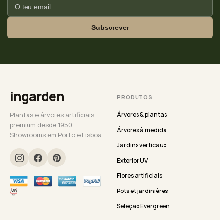
Subscrever
ingarden
PRODUTOS
Plantas e árvores artificiais
Árvores & plantas
premium desde 1950.
Árvores à medida
Showrooms em Porto e Lisboa.
Jardins verticaux
Exterior UV
Flores artificiais
Pots et jardinières
Seleção Evergreen