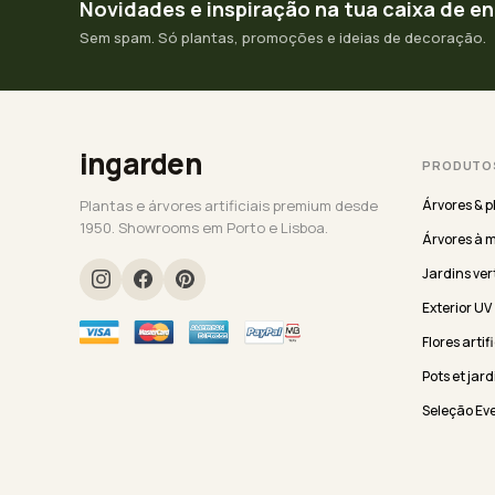
Novidades e inspiração na tua caixa de e
Sem spam. Só plantas, promoções e ideias de decoração.
ingarden
PRODUTO
Plantas e árvores artificiais premium desde
Árvores & p
1950. Showrooms em Porto e Lisboa.
Árvores à 
Jardins ver
Exterior UV
Flores artif
Pots et jard
Seleção Ev