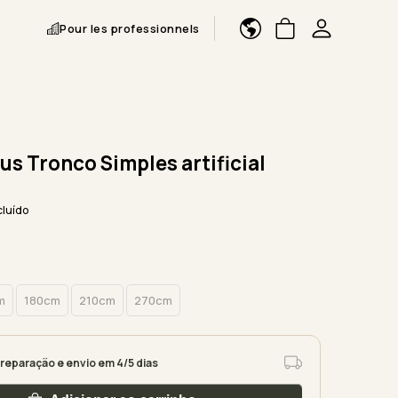
Pour les professionnels
us Tronco Simples artificial
cluído
m
180cm
210cm
270cm
reparação e envio em 4/5 dias