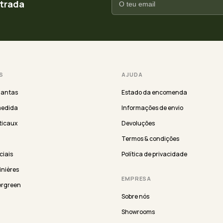
ntrada
S
AJUDA
lantas
Estado da encomenda
medida
Informações de envio
ticaux
Devoluções
Termos & condições
iciais
Política de privacidade
inières
EMPRESA
ergreen
Sobre nós
Showrooms