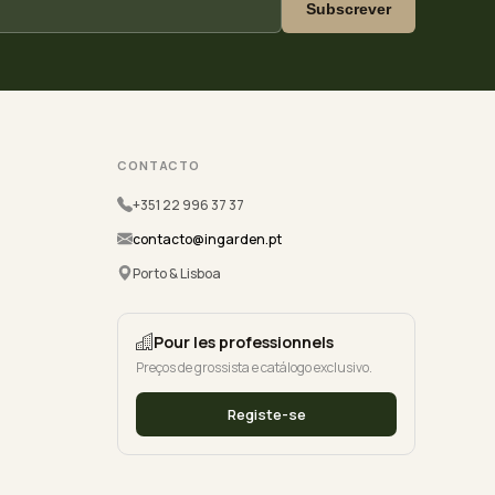
Subscrever
CONTACTO
+351 22 996 37 37
contacto@ingarden.pt
Porto & Lisboa
Pour les professionnels
Preços de grossista e catálogo exclusivo.
Registe-se