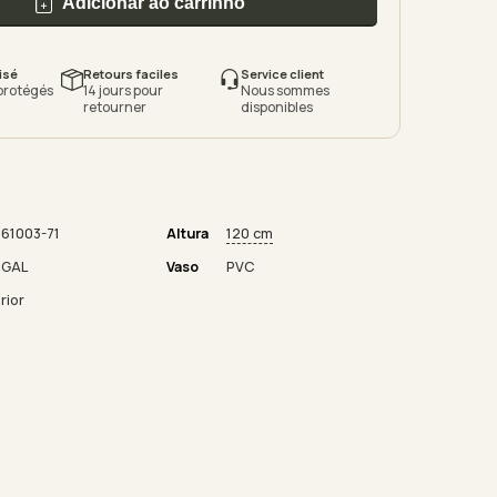
Adicionar ao carrinho
isé
Retours faciles
Service client
protégés
14 jours pour
Nous sommes
retourner
disponibles
61003-71
Altura
120 cm
RGAL
Vaso
PVC
rior