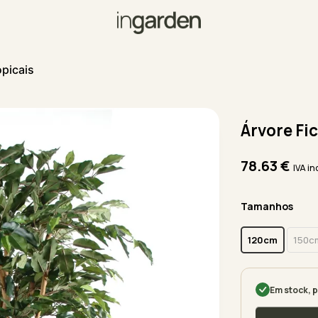
opicais
Árvore Fic
78.63
€
IVA in
Tamanhos
120cm
150c
Em stock, p