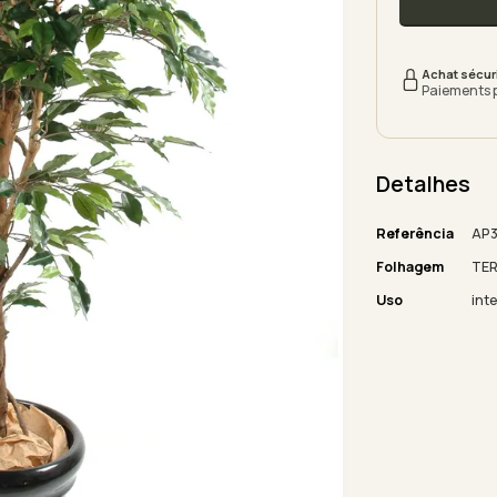
Achat sécur
Paiements 
Detalhes
Referência
AP3
Folhagem
TE
Uso
inte