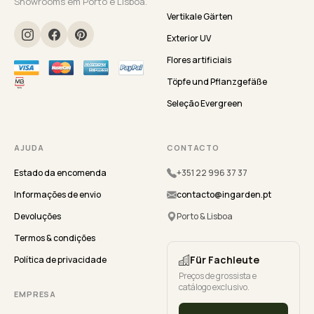
Showrooms em Porto e Lisboa.
Vertikale Gärten
Exterior UV
Flores artificiais
Töpfe und Pflanzgefäße
Seleção Evergreen
AJUDA
CONTACTO
Estado da encomenda
+351 22 996 37 37
Informações de envio
contacto@ingarden.pt
Devoluções
Porto & Lisboa
Termos & condições
Für Fachleute
Política de privacidade
Preços de grossista e
catálogo exclusivo.
EMPRESA