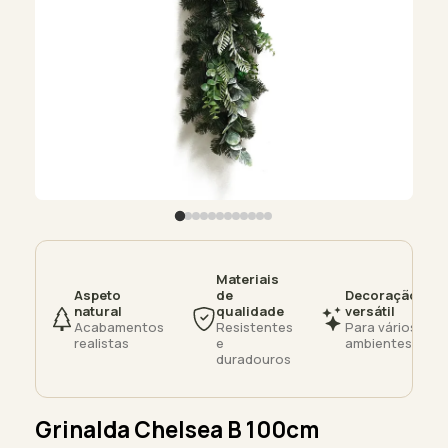
Materiais
Aspeto
de
Decoração
natural
qualidade
versátil
Acabamentos
Resistentes
Para vários
realistas
e
ambientes
duradouros
Grinalda Chelsea B 100cm