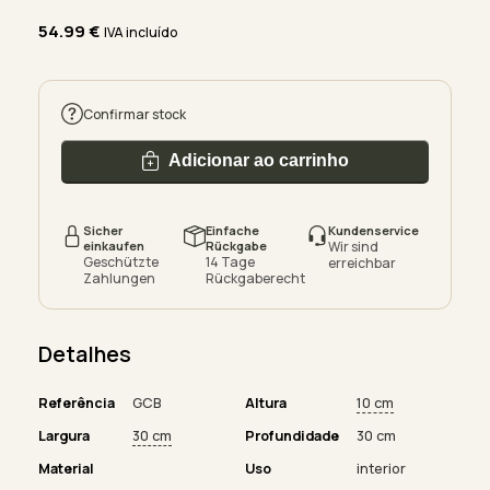
54.99
€
IVA incluído
Confirmar stock
Adicionar ao carrinho
Sicher
Einfache
Kundenservice
einkaufen
Rückgabe
Wir sind
Geschützte
14 Tage
erreichbar
Zahlungen
Rückgaberecht
Detalhes
Referência
GCB
Altura
10 cm
Largura
30 cm
Profundidade
30 cm
Material
Uso
interior