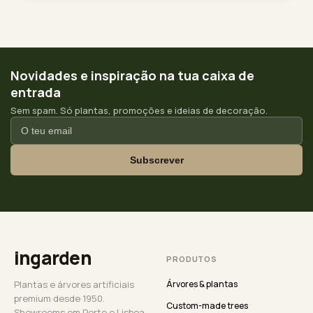
Novidades e inspiração na tua caixa de
entrada
Sem spam. Só plantas, promoções e ideias de decoração.
Subscrever
ingarden
PRODUTOS
Plantas e árvores artificiais
Árvores & plantas
premium desde 1950.
Custom-made trees
Showrooms em Porto e Lisboa.