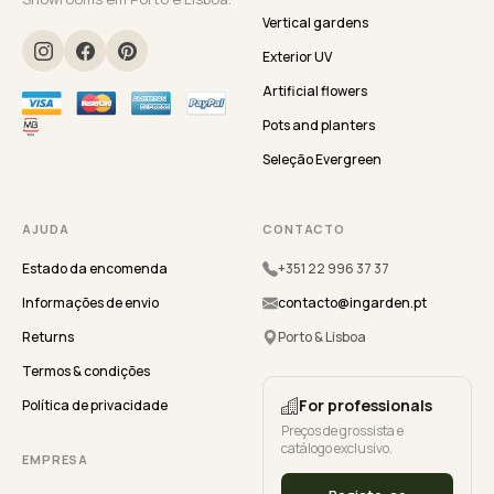
Vertical gardens
Exterior UV
Artificial flowers
Pots and planters
Seleção Evergreen
AJUDA
CONTACTO
Estado da encomenda
+351 22 996 37 37
Informações de envio
contacto@ingarden.pt
Returns
Porto & Lisboa
Termos & condições
For professionals
Política de privacidade
Preços de grossista e
catálogo exclusivo.
EMPRESA