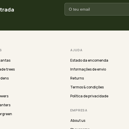
ntrada
S
AJUDA
lantas
Estado da encomenda
de trees
Informações de envio
rdens
Returns
Termos & condições
lowers
Política de privacidade
anters
EMPRESA
ergreen
About us