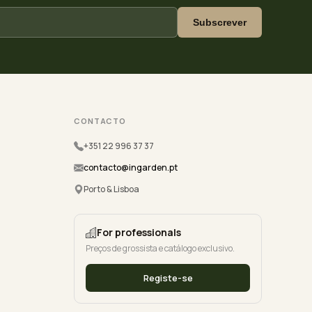
Subscrever
CONTACTO
+351 22 996 37 37
contacto@ingarden.pt
Porto & Lisboa
For professionals
Preços de grossista e catálogo exclusivo.
Registe-se