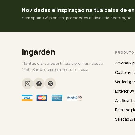
Novidades e inspiração na tua caixa de e
Sem spam. Só plantas, promoções e ideias de decoração.
ingarden
PRODUTO
Plantas e árvores artificiais premium desde
Árvores & p
1950. Showrooms em Porto e Lisboa.
Custom-ma
Vertical ga
Exterior UV
Artificial f
Pots and pl
Seleção Ev