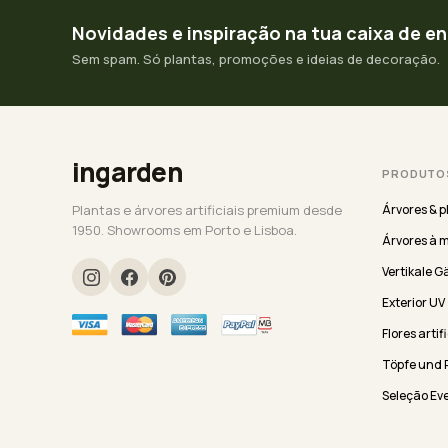
Novidades e inspiração na tua caixa de e
Sem spam. Só plantas, promoções e ideias de decoração.
ingarden
PRODUTO
Plantas e árvores artificiais premium desde
Árvores & p
1950. Showrooms em Porto e Lisboa.
Árvores à 
Vertikale G
Exterior UV
Flores artif
Töpfe und 
Seleção Ev