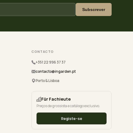
Subscrever
CONTACTO
+351 22 996 37 37
contacto@ingarden.pt
Porto & Lisboa
Für Fachleute
Preços de grossista e catálogo exclusivo.
Registe-se