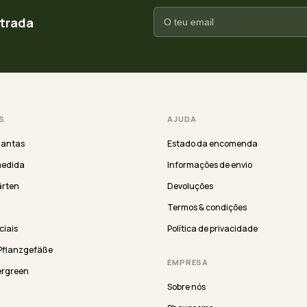
ntrada
S
AJUDA
lantas
Estado da encomenda
medida
Informações de envio
ärten
Devoluções
Termos & condições
iciais
Política de privacidade
Pflanzgefäße
EMPRESA
ergreen
Sobre nós