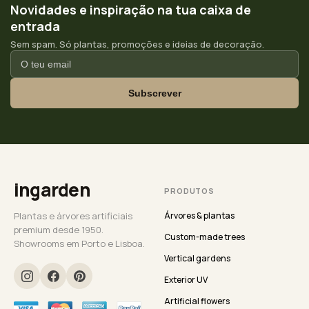
Novidades e inspiração na tua caixa de
entrada
Sem spam. Só plantas, promoções e ideias de decoração.
Subscrever
ingarden
PRODUTOS
Plantas e árvores artificiais
Árvores & plantas
premium desde 1950.
Custom-made trees
Showrooms em Porto e Lisboa.
Vertical gardens
Exterior UV
Artificial flowers