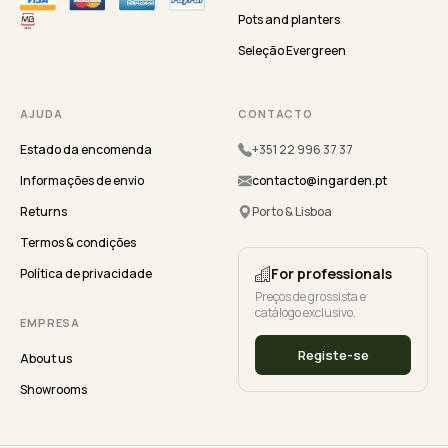
Pots and planters
Seleção Evergreen
AJUDA
CONTACTO
Estado da encomenda
+351 22 996 37 37
Informações de envio
contacto@ingarden.pt
Returns
Porto & Lisboa
Termos & condições
For professionals
Política de privacidade
Preços de grossista e
catálogo exclusivo.
EMPRESA
Registe-se
About us
Showrooms