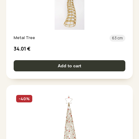
Metal Tree
63 cm
34.01
€
Add to cart
-40%