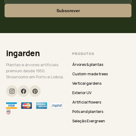
Subscrever
ingarden
PRODUTOS
Plantas e árvores artificiais
Árvores & plantas
premium desde 1950.
Custom-made trees
Showrooms em Porto e Lisboa.
Vertical gardens
Exterior UV
Artificial flowers
Pots and planters
Seleção Evergreen