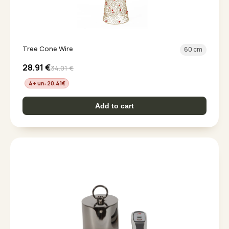
Tree Cone Wire
60 cm
28.91
€
34.01
€
4+ un: 20.41
€
Add to cart