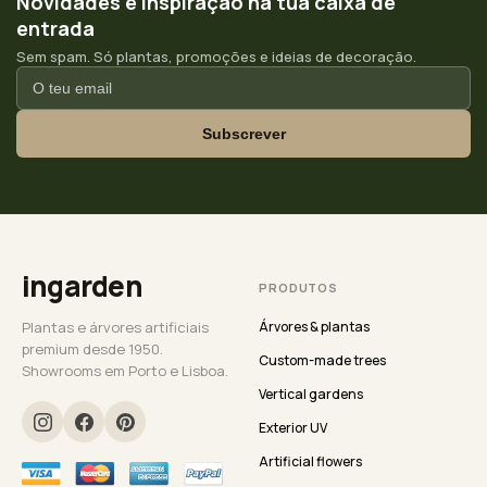
Novidades e inspiração na tua caixa de
entrada
Sem spam. Só plantas, promoções e ideias de decoração.
Subscrever
ingarden
PRODUTOS
Plantas e árvores artificiais
Árvores & plantas
premium desde 1950.
Custom-made trees
Showrooms em Porto e Lisboa.
Vertical gardens
Exterior UV
Artificial flowers