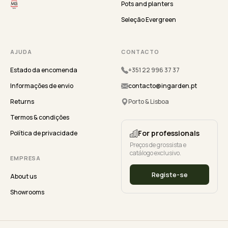
Pots and planters
Seleção Evergreen
AJUDA
CONTACTO
Estado da encomenda
+351 22 996 37 37
Informações de envio
contacto@ingarden.pt
Returns
Porto & Lisboa
Termos & condições
For professionals
Política de privacidade
Preços de grossista e
catálogo exclusivo.
EMPRESA
Registe-se
About us
Showrooms