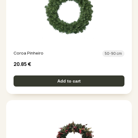
Coroa Pinheiro
50-90 cm
20.85
€
Add to cart