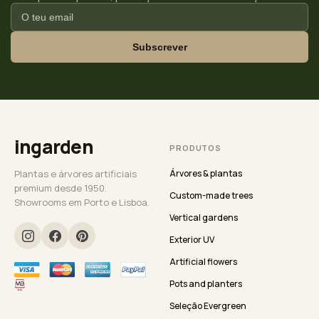
Subscrever
ingarden
PRODUTOS
Plantas e árvores artificiais
Árvores & plantas
premium desde 1950.
Custom-made trees
Showrooms em Porto e Lisboa.
Vertical gardens
Exterior UV
Artificial flowers
Pots and planters
Seleção Evergreen