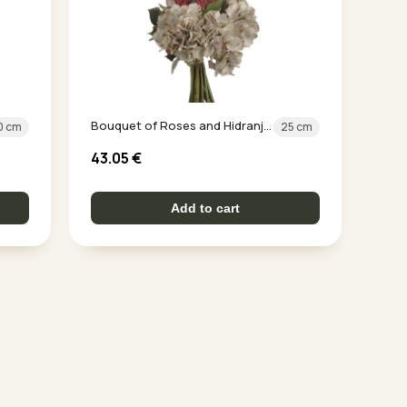
Bouquet of Roses and Hidranjas
0 cm
25 cm
43.05
€
Add to cart