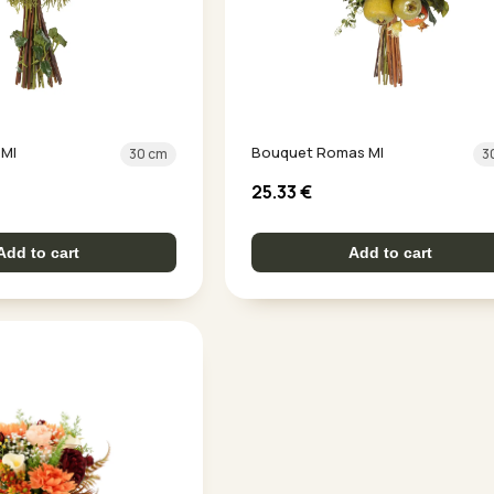
 Ml
Bouquet Romas Ml
30 cm
3
25.33
€
Add to cart
Add to cart