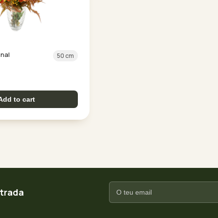
nal
50 cm
Add to cart
ntrada