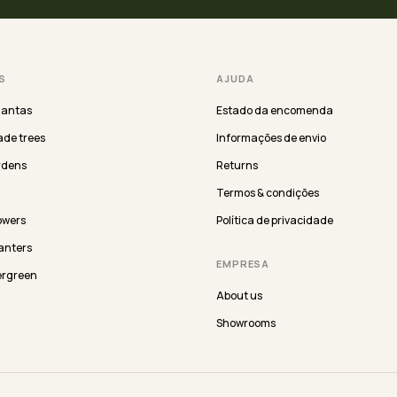
S
AJUDA
lantas
Estado da encomenda
de trees
Informações de envio
rdens
Returns
Termos & condições
lowers
Política de privacidade
anters
EMPRESA
ergreen
About us
Showrooms