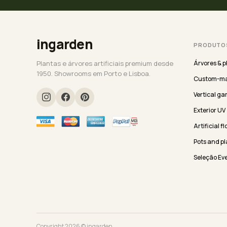
ingarden
PRODUTO
Plantas e árvores artificiais premium desde
Árvores & p
1950. Showrooms em Porto e Lisboa.
Custom-ma
Vertical ga
Exterior UV
Artificial f
Pots and pl
Seleção Ev
Copyright 2026 © ingarden