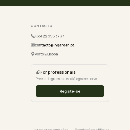
CONTACTO
+351 22 996 37 37
contacto@ingarden.pt
Porto & Lisboa
For professionals
Preços de grossista e catálogo exclusivo.
Registe-se
Livro de reclamações
Resolução de litígios