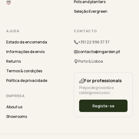
Pots and planters
Seleção Evergreen
AJUDA
CONTACTO
Estado da encomenda
+351 22 996 37 37
Informações de envio
contacto@ingarden.pt
Returns
Porto & Lisboa
Termos & condições
For professionals
Política de privacidade
Preços de grossista e
catálogo exclusivo.
EMPRESA
Registe-se
About us
Showrooms