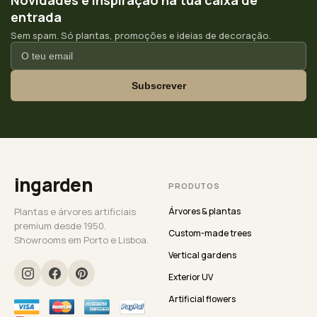
Novidades e inspiração na tua caixa de
entrada
Sem spam. Só plantas, promoções e ideias de decoração.
Subscrever
ingarden
PRODUTOS
Plantas e árvores artificiais
Árvores & plantas
premium desde 1950.
Custom-made trees
Showrooms em Porto e Lisboa.
Vertical gardens
Exterior UV
Artificial flowers