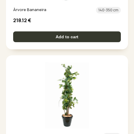
Àrvore Bananeira
140-350 cm
218.12
€
Add to cart