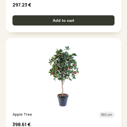
297.23
€
Add to cart
Apple Tree
180 cm
398.61
€