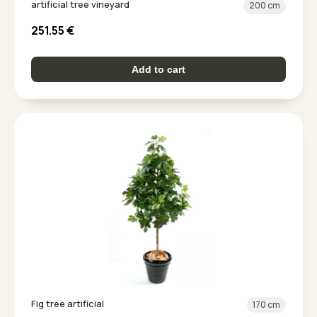
artificial tree vineyard
200 cm
251.55
€
Add to cart
Fig tree artificial
170 cm