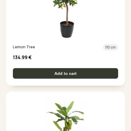
Lemon Tree
110 cm
134.99
€
Add to cart