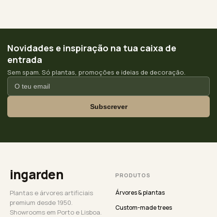
Novidades e inspiração na tua caixa de
entrada
Sem spam. Só plantas, promoções e ideias de decoração.
Subscrever
ingarden
PRODUTOS
Plantas e árvores artificiais
Árvores & plantas
premium desde 1950.
Custom-made trees
Showrooms em Porto e Lisboa.