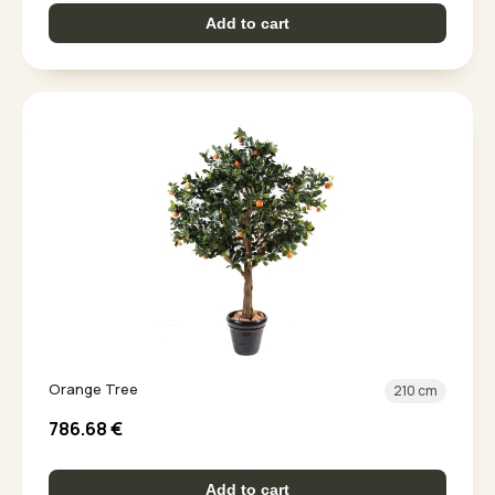
Add to cart
Orange Tree
210 cm
786.68
€
Add to cart