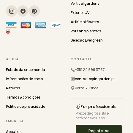
Vertical gardens
Exterior UV
Artificial flowers
Pots and planters
Seleção Evergreen
AJUDA
CONTACTO
Estado da encomenda
+351 22 996 37 37
Informações de envio
contacto@ingarden.pt
Returns
Porto & Lisboa
Termos & condições
For professionals
Política de privacidade
Preços de grossista e
catálogo exclusivo.
EMPRESA
Registe-se
About us