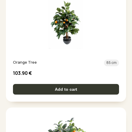
Orange Tree
85 cm
103.90
€
Add to cart