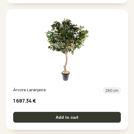
Àrvore Laranjeira
280 cm
1 687.34
€
Add to cart