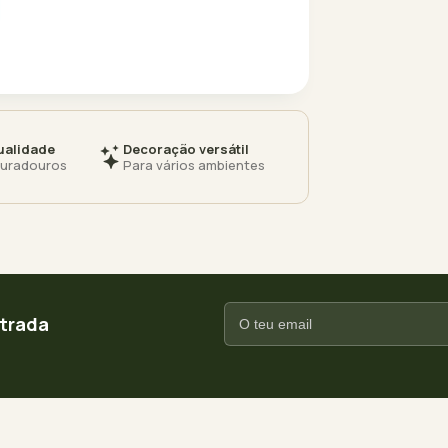
ualidade
Decoração versátil
duradouros
Para vários ambientes
ntrada