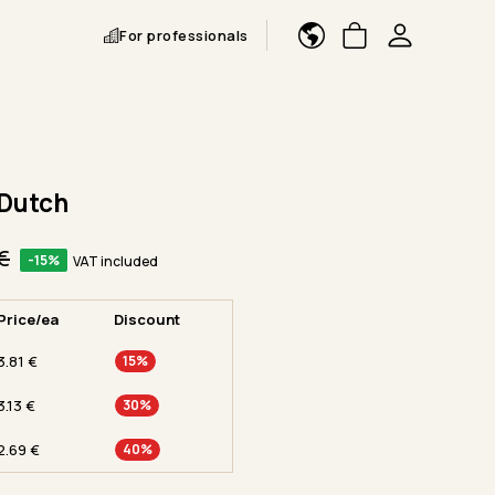
For professionals
 Dutch
€
-15%
VAT included
Price/ea
Discount
3.81
€
15%
3.13
€
30%
2.69
€
40%