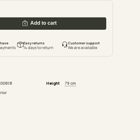
Add to cart
chase
Easy returns
Customer support
payments
14 days to return
We are available
008.18
Height
79 cm
rior