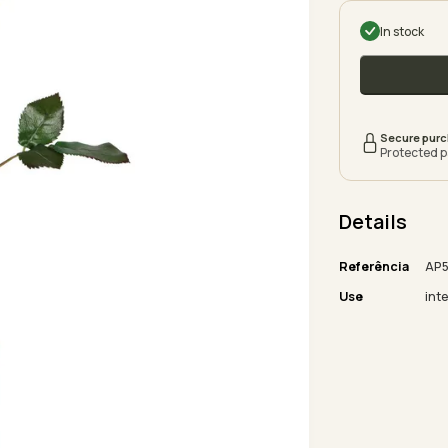
In stock
Secure pur
Protected 
Details
Referência
AP5
Use
inte