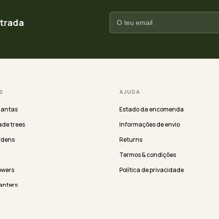
ntrada
S
AJUDA
lantas
Estado da encomenda
de trees
Informações de envio
rdens
Returns
Termos & condições
lowers
Política de privacidade
anters
EMPRESA
ergreen
About us