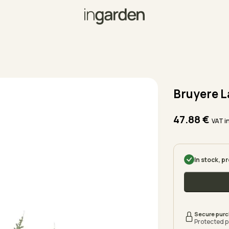
Bruyere L
47.88
€
VAT i
In stock, p
Secure pur
Protected 