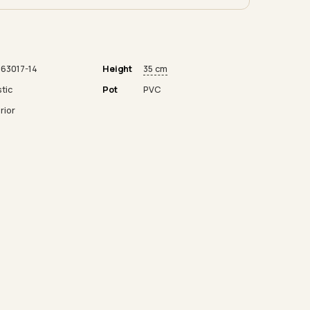
63017-14
Height
35 cm
stic
Pot
PVC
rior