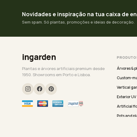
Novidades e inspiração na tua caixa de e
Sem spam. Só plantas, promoções e ideias de decoração.
ingarden
PRODUTO
Plantas e árvores artificiais premium desde
Árvores & p
1950. Showrooms em Porto e Lisboa.
Custom-ma
Vertical ga
Exterior UV
Artificial f
Pots and pl
Seleção Ev