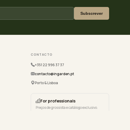
Subscrever
CONTACTO
+351 22 996 37 37
contacto@ingarden.pt
Porto & Lisboa
For professionals
Preços de grossista e catálogo exclusivo.
Registe-se