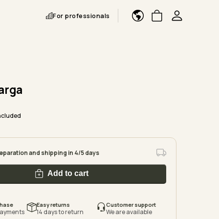
For professionals
arga
ncluded
reparation and shipping in 4/5 days
Add to cart
chase
Easy returns
Customer support
payments
14 days to return
We are available