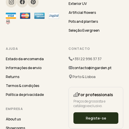
Exterior UV
Artificial flowers
Pots and planters
Seleção Evergreen
AJUDA
CONTACTO
Estado da encomenda
+351 22 996 37 37
Informações de envio
contacto@ingarden.pt
Returns
Porto & Lisboa
Termos & condições
For professionals
Política de privacidade
Preços de grossista e
catálogo exclusivo.
EMPRESA
Registe-se
About us
Showrooms