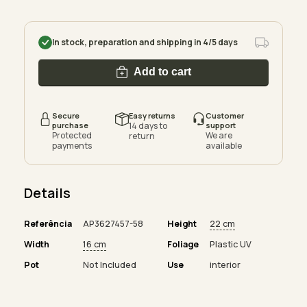
In stock, preparation and shipping in 4/5 days
Add to cart
Secure
Easy returns
Customer
purchase
14 days to
support
Protected
We are
return
payments
available
Details
Referência
AP3627457-58
Height
22 cm
Width
16 cm
Foliage
Plastic UV
Pot
Not Included
Use
interior