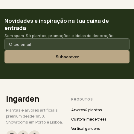
Novidades e inspiração na tua caixa de
entrada
Sem spam. Só plantas, promoções e ideias de decoração.
Subscrever
ingarden
PRODUTOS
Plantas e árvores artificiais
Árvores & plantas
premium desde 1950.
Custom-made trees
Showrooms em Porto e Lisboa.
Vertical gardens