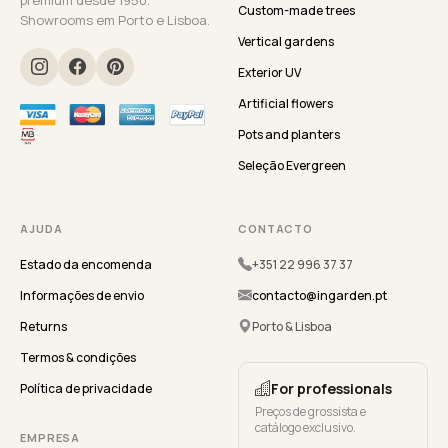
Custom-made trees
Showrooms em Porto e Lisboa.
Vertical gardens
Exterior UV
Artificial flowers
Pots and planters
Seleção Evergreen
AJUDA
CONTACTO
Estado da encomenda
+351 22 996 37 37
Informações de envio
contacto@ingarden.pt
Returns
Porto & Lisboa
Termos & condições
For professionals
Política de privacidade
Preços de grossista e
catálogo exclusivo.
EMPRESA