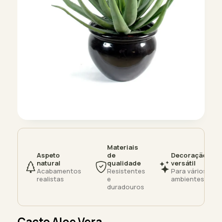
Materiais
Aspeto
de
Decoração
natural
qualidade
versátil
Acabamentos
Resistentes
Para vários
realistas
e
ambientes
duradouros
Cacto Aloe Vera