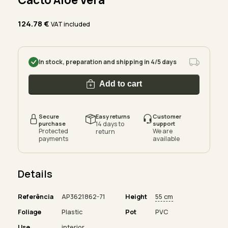
124.78
€
VAT included
In stock, preparation and shipping in 4/5 days
Add to cart
Secure
Easy returns
Customer
purchase
14 days to
support
Protected
We are
return
payments
available
Details
Referência
AP3621862-71
Height
55 cm
Foliage
Plastic
Pot
PVC
Use
interior