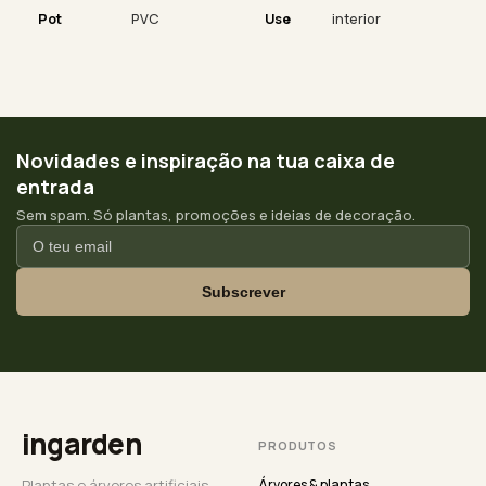
Pot
PVC
Use
interior
Novidades e inspiração na tua caixa de
entrada
Sem spam. Só plantas, promoções e ideias de decoração.
Subscrever
ingarden
PRODUTOS
Plantas e árvores artificiais
Árvores & plantas