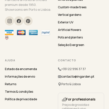
premium desde 1950.
Custom-made trees
Showrooms em Porto e Lisboa.
Vertical gardens
Exterior UV
Artificial flowers
Pots and planters
Seleção Evergreen
AJUDA
CONTACTO
Estado da encomenda
+351 22 996 37 37
Informações de envio
contacto@ingarden.pt
Returns
Porto & Lisboa
Termos & condições
For professionals
Política de privacidade
Preços de grossista e
catálogo exclusivo.