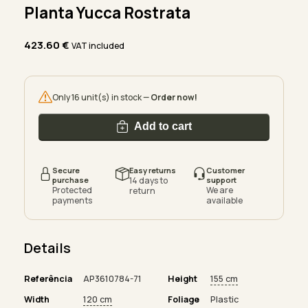
Planta Yucca Rostrata
423.60
€
VAT included
Only 16 unit(s) in stock —
Order now!
Add to cart
Secure
Easy returns
Customer
purchase
14 days to
support
Protected
We are
return
payments
available
Details
Referência
AP3610784-71
Height
155 cm
Width
120 cm
Foliage
Plastic